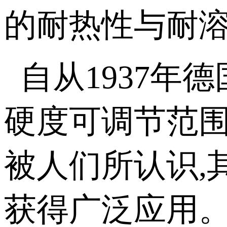
的耐热性与耐溶
自从1937年
硬度可调节范
被人们所认识,
获得广泛应用