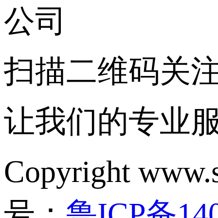
扫描二维码关
让我们的专业
Copyright 
号：
鲁ICP备140