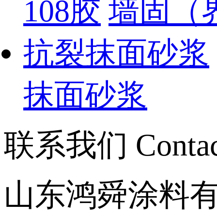
108胶
墙固（
抗裂抹面砂浆
抹面砂浆
联系我们
Conta
山东鸿舜涂料