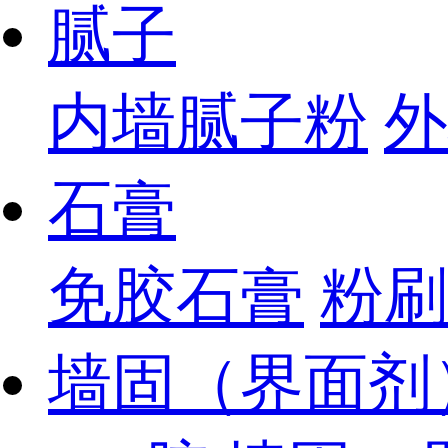
腻子
内墙腻子粉
外
石膏
免胶石膏
粉刷
墙固（界面剂）