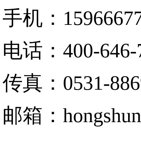
手机：15966677
电话：400-646-
传真：0531-886
邮箱：hongshun